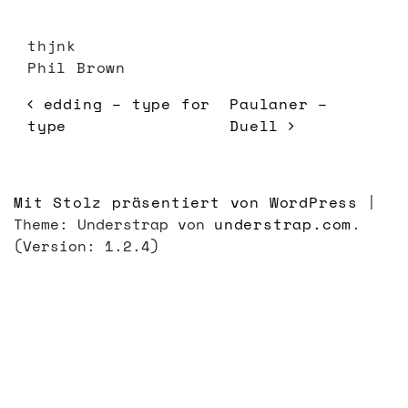
thjnk
Phil Brown
BEITRAGSNAVIGATION
edding – type for
Paulaner –
type
Duell
Mit Stolz präsentiert von WordPress
|
Theme: Understrap von
understrap.com
.
(Version: 1.2.4)