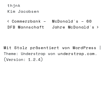
thjnk
Kim Jacobsen
BEITRAGSNAVIGATION
Commerzbank –
McDonald´s – 60
DFB Mannschaft
Jahre McDonald´s
Mit Stolz präsentiert von WordPress
|
Theme: Understrap von
understrap.com
.
(Version: 1.2.4)