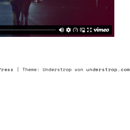
Press
|
Theme: Understrap von
understrap.co