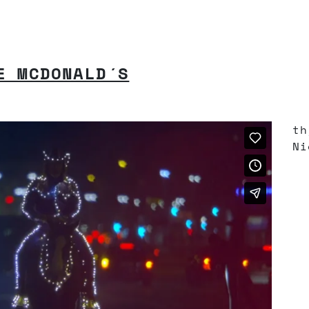
E MCDONALD´S
th
Ni